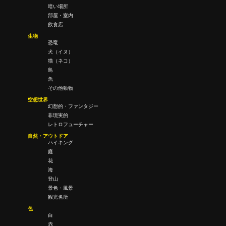
暗い場所
部屋・室内
飲食店
生物
恐竜
犬（イヌ）
猫（ネコ）
鳥
魚
その他動物
空想世界
幻想的・ファンタジー
非現実的
レトロフューチャー
自然・アウトドア
ハイキング
庭
花
海
登山
景色・風景
観光名所
色
白
赤