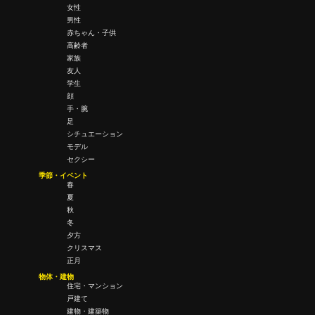
女性
男性
赤ちゃん・子供
高齢者
家族
友人
学生
顔
手・腕
足
シチュエーション
モデル
セクシー
季節・イベント
春
夏
秋
冬
夕方
クリスマス
正月
物体・建物
住宅・マンション
戸建て
建物・建築物