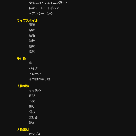
ゆるふわ・フェミニン系ヘア
特殊・トレンド系ヘア
ヘアカラーリング
ライフスタイル
妊娠
恋愛
結婚
学校
趣味
病気
乗り物
車
バイク
ドローン
その他の乗り物
人物感情
ほほ笑み
喜び
不安
怒り
悩み
悲しみ
驚き
人物素材
カップル