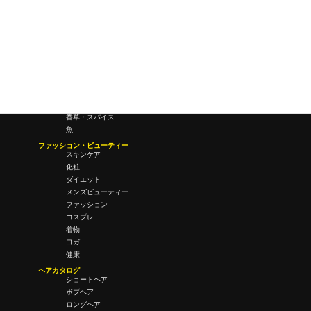
営業
経営
フード・ドリンク
肉
野菜
果物
料理
酒・飲酒
飲み物
香草・スパイス
魚
ファッション・ビューティー
スキンケア
化粧
ダイエット
メンズビューティー
ファッション
コスプレ
着物
ヨガ
健康
ヘアカタログ
ショートヘア
ボブヘア
ロングヘア