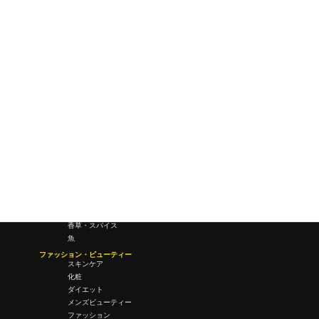
研究所・ラボ
ビジネス・オフィス
オフィスワーク
コールセンター
デバイス
テレワーク
マネーライフ
会議・ミーティング
営業
経営
フード・ドリンク
肉
野菜
果物
料理
酒・飲酒
飲み物
香草・スパイス
魚
ファッション・ビューティー
スキンケア
化粧
ダイエット
メンズビューティー
ファッション