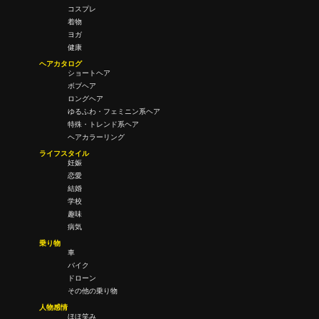
コスプレ
着物
ヨガ
健康
ヘアカタログ
ショートヘア
ボブヘア
ロングヘア
ゆるふわ・フェミニン系ヘア
特殊・トレンド系ヘア
ヘアカラーリング
ライフスタイル
妊娠
恋愛
結婚
学校
趣味
病気
乗り物
車
バイク
ドローン
その他の乗り物
人物感情
ほほ笑み