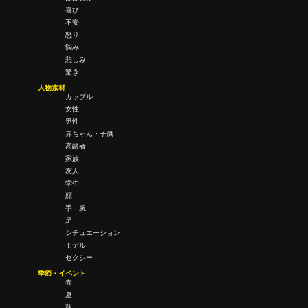
喜び
不安
怒り
悩み
悲しみ
驚き
人物素材
カップル
女性
男性
赤ちゃん・子供
高齢者
家族
友人
学生
顔
手・腕
足
シチュエーション
モデル
セクシー
季節・イベント
春
夏
秋