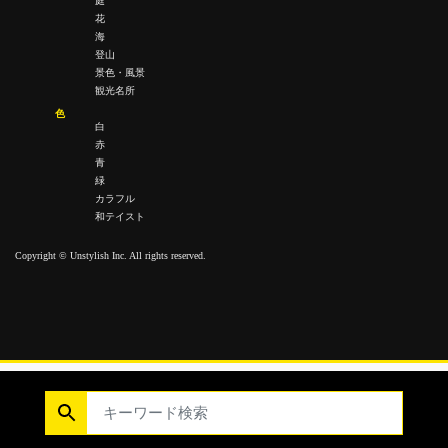
庭
花
海
登山
景色・風景
観光名所
色
白
赤
青
緑
カラフル
和テイスト
Copyright © Unstylish Inc. All rights reserved.
Copyright © Unstylish Inc. All Rights Reserved.