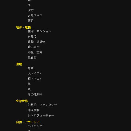
冬
夕方
クリスマス
正月
物体・建物
住宅・マンション
戸建て
建物・建築物
暗い場所
部屋・室内
飲食店
生物
恐竜
犬（イヌ）
猫（ネコ）
鳥
魚
その他動物
空想世界
幻想的・ファンタジー
非現実的
レトロフューチャー
自然・アウトドア
ハイキング