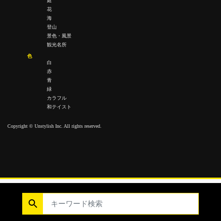
庭
花
海
登山
景色・風景
観光名所
色
白
赤
青
緑
カラフル
和テイスト
Copyright © Unstylish Inc. All rights reserved.
Copyright © Unstylish Inc. All Rights Reserved.