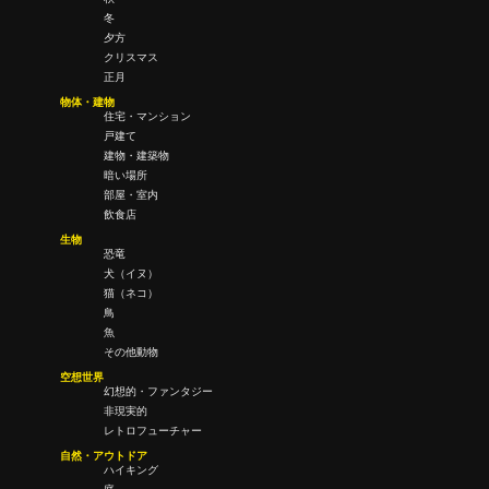
冬
夕方
クリスマス
正月
物体・建物
住宅・マンション
戸建て
建物・建築物
暗い場所
部屋・室内
飲食店
生物
恐竜
犬（イヌ）
猫（ネコ）
鳥
魚
その他動物
空想世界
幻想的・ファンタジー
非現実的
レトロフューチャー
自然・アウトドア
ハイキング