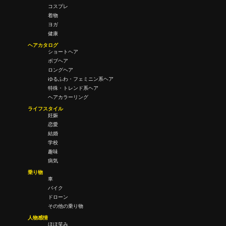
コスプレ
着物
ヨガ
健康
ヘアカタログ
ショートヘア
ボブヘア
ロングヘア
ゆるふわ・フェミニン系ヘア
特殊・トレンド系ヘア
ヘアカラーリング
ライフスタイル
妊娠
恋愛
結婚
学校
趣味
病気
乗り物
車
バイク
ドローン
その他の乗り物
人物感情
ほほ笑み