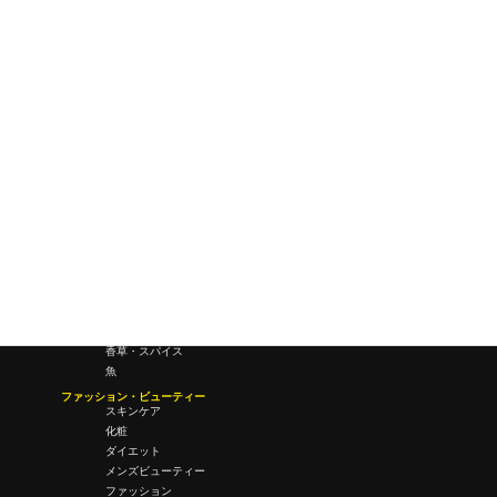
研究所・ラボ
ビジネス・オフィス
オフィスワーク
コールセンター
デバイス
テレワーク
マネーライフ
会議・ミーティング
営業
経営
フード・ドリンク
肉
野菜
果物
料理
酒・飲酒
飲み物
香草・スパイス
魚
ファッション・ビューティー
スキンケア
化粧
ダイエット
メンズビューティー
ファッション