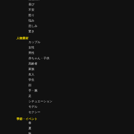
喜び
不安
怒り
悩み
悲しみ
驚き
人物素材
カップル
女性
男性
赤ちゃん・子供
高齢者
家族
友人
学生
顔
手・腕
足
シチュエーション
モデル
セクシー
季節・イベント
春
夏
秋