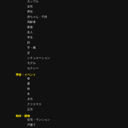
カップル
女性
男性
赤ちゃん・子供
高齢者
家族
友人
学生
顔
手・腕
足
シチュエーション
モデル
セクシー
季節・イベント
春
夏
秋
冬
夕方
クリスマス
正月
物体・建物
住宅・マンション
戸建て