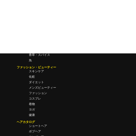
会議・ミーティング
営業
経営
フード・ドリンク
肉
野菜
果物
料理
酒・飲酒
飲み物
香草・スパイス
魚
ファッション・ビューティー
スキンケア
化粧
ダイエット
メンズビューティー
ファッション
コスプレ
着物
ヨガ
健康
ヘアカタログ
ショートヘア
ボブヘア