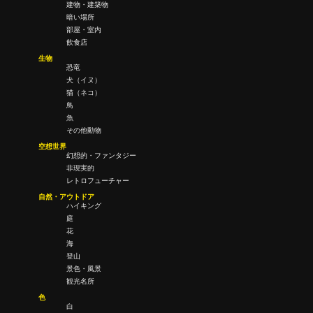
建物・建築物
暗い場所
部屋・室内
飲食店
生物
恐竜
犬（イヌ）
猫（ネコ）
鳥
魚
その他動物
空想世界
幻想的・ファンタジー
非現実的
レトロフューチャー
自然・アウトドア
ハイキング
庭
花
海
登山
景色・風景
観光名所
色
白