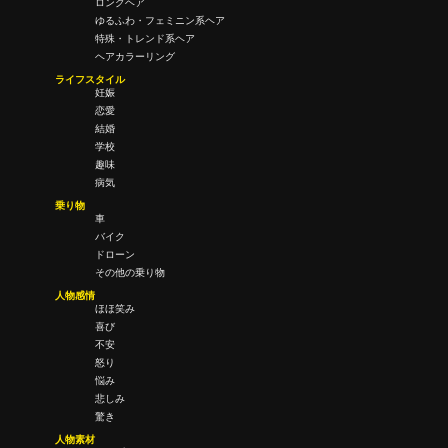
ロングヘア
ゆるふわ・フェミニン系ヘア
特殊・トレンド系ヘア
ヘアカラーリング
ライフスタイル
妊娠
恋愛
結婚
学校
趣味
病気
乗り物
車
バイク
ドローン
その他の乗り物
人物感情
ほほ笑み
喜び
不安
怒り
悩み
悲しみ
驚き
人物素材