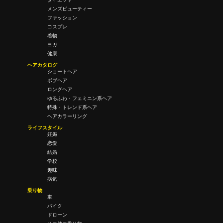
メンズビューティー
ファッション
コスプレ
着物
ヨガ
健康
ヘアカタログ
ショートヘア
ボブヘア
ロングヘア
ゆるふわ・フェミニン系ヘア
特殊・トレンド系ヘア
ヘアカラーリング
ライフスタイル
妊娠
恋愛
結婚
学校
趣味
病気
乗り物
車
バイク
ドローン