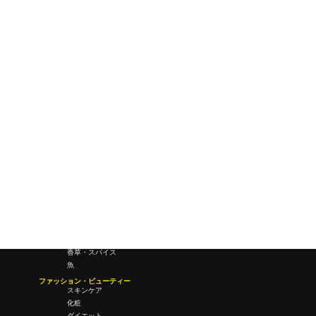
ワールドワイドウェブ
未来
研究所・ラボ
ビジネス・オフィス
オフィスワーク
コールセンター
デバイス
テレワーク
マネーライフ
会議・ミーティング
営業
経営
フード・ドリンク
肉
野菜
果物
料理
酒・飲酒
飲み物
香草・スパイス
魚
ファッション・ビューティー
スキンケア
化粧
ダイエット