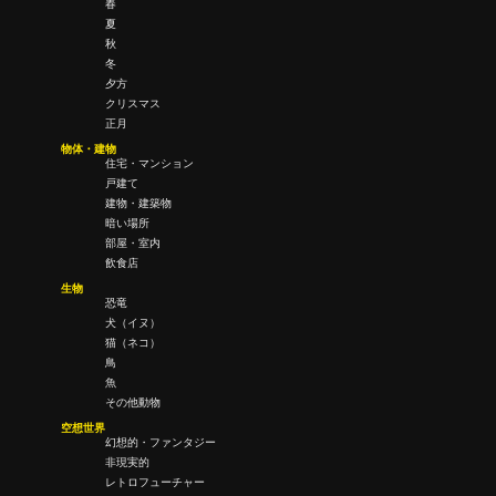
春
夏
秋
冬
夕方
クリスマス
正月
物体・建物
住宅・マンション
戸建て
建物・建築物
暗い場所
部屋・室内
飲食店
生物
恐竜
犬（イヌ）
猫（ネコ）
鳥
魚
その他動物
空想世界
幻想的・ファンタジー
非現実的
レトロフューチャー