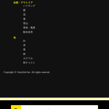
自然・アウトドア
ハイキング
庭
花
海
登山
景色・風景
観光名所
色
白
赤
青
緑
カラフル
和テイスト
Copyright © Unstylish Inc. All rights reserved.
Copyright © Unstylish Inc. All Rights Reserved.