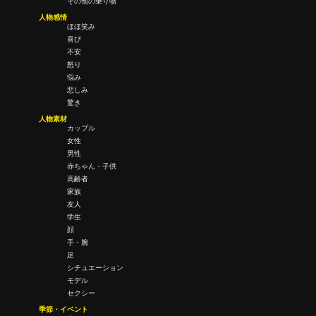
その他の乗り物
人物感情
ほほ笑み
喜び
不安
怒り
悩み
悲しみ
驚き
人物素材
カップル
女性
男性
赤ちゃん・子供
高齢者
家族
友人
学生
顔
手・腕
足
シチュエーション
モデル
セクシー
季節・イベント