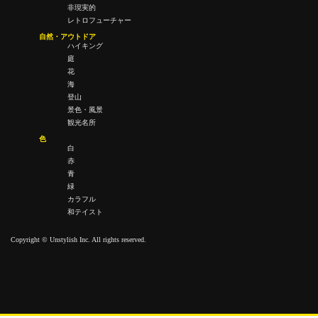
非現実的
レトロフューチャー
自然・アウトドア
ハイキング
庭
花
海
登山
景色・風景
観光名所
色
白
赤
青
緑
カラフル
和テイスト
Copyright © Unstylish Inc. All rights reserved.