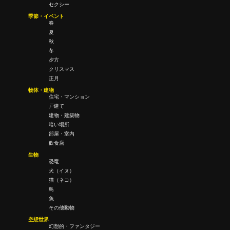
セクシー
季節・イベント
春
夏
秋
冬
夕方
クリスマス
正月
物体・建物
住宅・マンション
戸建て
建物・建築物
暗い場所
部屋・室内
飲食店
生物
恐竜
犬（イヌ）
猫（ネコ）
鳥
魚
その他動物
空想世界
幻想的・ファンタジー