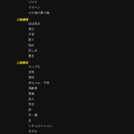
バイク
ドローン
その他の乗り物
人物感情
ほほ笑み
喜び
不安
怒り
悩み
悲しみ
驚き
人物素材
カップル
女性
男性
赤ちゃん・子供
高齢者
家族
友人
学生
顔
手・腕
足
シチュエーション
モデル