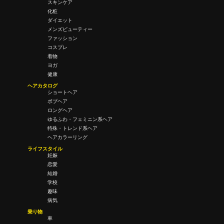
スキンケア
化粧
ダイエット
メンズビューティー
ファッション
コスプレ
着物
ヨガ
健康
ヘアカタログ
ショートヘア
ボブヘア
ロングヘア
ゆるふわ・フェミニン系ヘア
特殊・トレンド系ヘア
ヘアカラーリング
ライフスタイル
妊娠
恋愛
結婚
学校
趣味
病気
乗り物
車