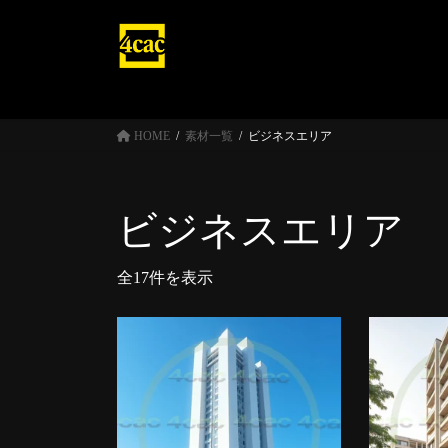
コ
ナ
ン
ビ
テ
ゲ
ン
ー
ツ
シ
へ
ョ
HOME
素材一覧
ビジネスエリア
ス
ン
キ
に
ッ
移
ビジネスエリア
プ
動
全17件を表示