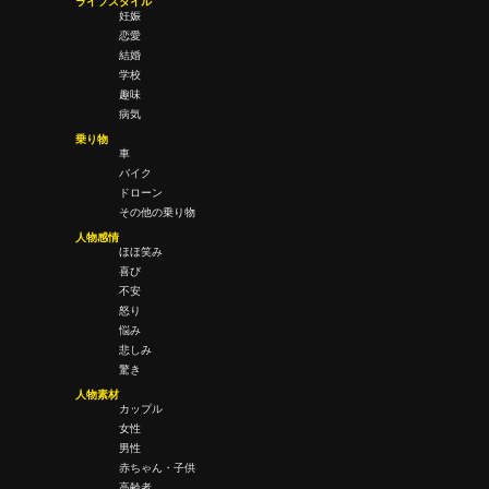
ライフスタイル
妊娠
恋愛
結婚
学校
趣味
病気
乗り物
車
バイク
ドローン
その他の乗り物
人物感情
ほほ笑み
喜び
不安
怒り
悩み
悲しみ
驚き
人物素材
カップル
女性
男性
赤ちゃん・子供
高齢者