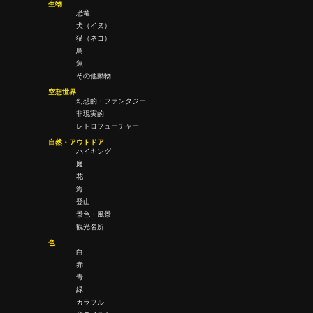
生物
恐竜
犬（イヌ）
猫（ネコ）
鳥
魚
その他動物
空想世界
幻想的・ファンタジー
非現実的
レトロフューチャー
自然・アウトドア
ハイキング
庭
花
海
登山
景色・風景
観光名所
色
白
赤
青
緑
カラフル