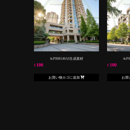
4cP008146AI生成素材
4cP
100
100
¥
¥
お買い物カゴに追加
お買