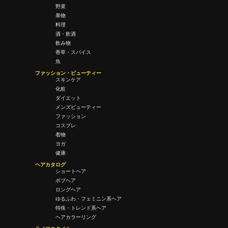
野菜
果物
料理
酒・飲酒
飲み物
香草・スパイス
魚
ファッション・ビューティー
スキンケア
化粧
ダイエット
メンズビューティー
ファッション
コスプレ
着物
ヨガ
健康
ヘアカタログ
ショートヘア
ボブヘア
ロングヘア
ゆるふわ・フェミニン系ヘア
特殊・トレンド系ヘア
ヘアカラーリング