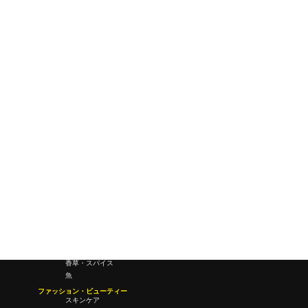
テクノロジー・未来
レトロ-創世記
ワールドワイドウェブ
未来
研究所・ラボ
ビジネス・オフィス
オフィスワーク
コールセンター
デバイス
テレワーク
マネーライフ
会議・ミーティング
営業
経営
フード・ドリンク
肉
野菜
果物
料理
酒・飲酒
飲み物
香草・スパイス
魚
ファッション・ビューティー
スキンケア