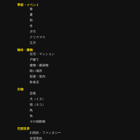
季節・イベント
春
夏
秋
冬
夕方
クリスマス
正月
物体・建物
住宅・マンション
戸建て
建物・建築物
暗い場所
部屋・室内
飲食店
生物
恐竜
犬（イヌ）
猫（ネコ）
鳥
魚
その他動物
空想世界
幻想的・ファンタジー
非現実的