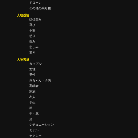
ドローン
その他の乗り物
人物感情
ほほ笑み
喜び
不安
怒り
悩み
悲しみ
驚き
人物素材
カップル
女性
男性
赤ちゃん・子供
高齢者
家族
友人
学生
顔
手・腕
足
シチュエーション
モデル
セクシー