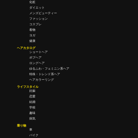
化粧
ダイエット
メンズビューティー
ファッション
コスプレ
着物
ヨガ
健康
ヘアカタログ
ショートヘア
ボブヘア
ロングヘア
ゆるふわ・フェミニン系ヘア
特殊・トレンド系ヘア
ヘアカラーリング
ライフスタイル
妊娠
恋愛
結婚
学校
趣味
病気
乗り物
車
バイク