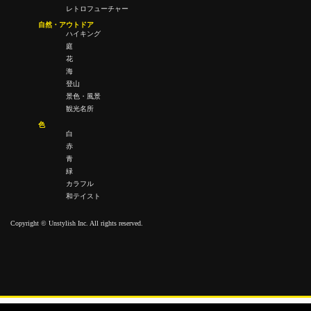
レトロフューチャー
自然・アウトドア
ハイキング
庭
花
海
登山
景色・風景
観光名所
色
白
赤
青
緑
カラフル
和テイスト
Copyright © Unstylish Inc. All rights reserved.